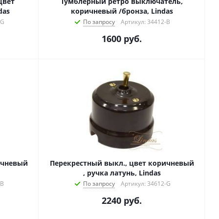
цвет
Тумблерный ретро выключатель,
das
коричневый /бронза, Lindas
-G
По запросу
Артикул: 34412-B
1600
руб.
ичневый
Перекрестный выкл., цвет коричневый
, ручка латунь, Lindas
-B
По запросу
Артикул: 34612-G
2240
руб.