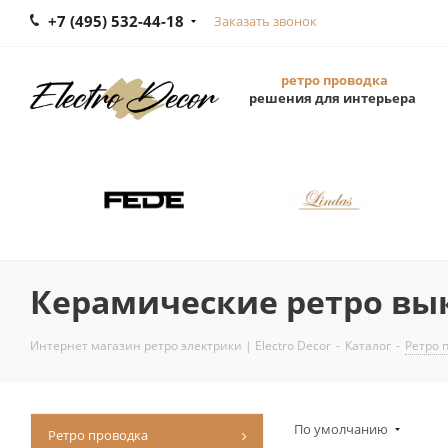
+7 (495) 532-44-18
Заказать звонок
ретро проводка
решения для интерьера
Керамические ретро в
Интернет магазин ретро электрики | Electro Decor
-
Каталог
-
Ретро 
По умолчанию
Ретро проводка