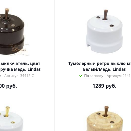
ыключатель, цвет
Тумблерный ретро выключа
ручка медь, Lindas
Белый/Медь, Lindas
у
Артикул: 34412-C
По запросу
Артикул: 2641
00
руб.
1289
руб.