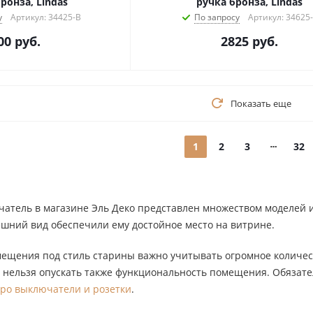
бронза, Lindas
ручка бронза, Lindas
у
Артикул: 34425-B
По запросу
Артикул: 34625
00
руб.
2825
руб.
Показать еще
1
2
3
32
тель в магазине Эль Деко представлен множеством моделей и 
шний вид обеспечили ему достойное место на витрине.
мещения под стиль старины важно учитывать огромное количес
 нельзя опускать также функциональность помещения. Обязате
ро выключатели и розетки
.