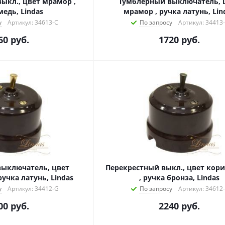
ыкл., цвет мрамор ,
Тумблерный выключатель, 
медь, Lindas
мрамор , ручка латунь, Lin
у
Артикул: 34613-C
По запросу
Артикул: 34413
60
руб.
1720
руб.
ыключатель, цвет
Перекрестный выкл., цвет кор
учка латунь, Lindas
, ручка бронза, Lindas
у
Артикул: 34412-G
По запросу
Артикул: 34612
00
руб.
2240
руб.