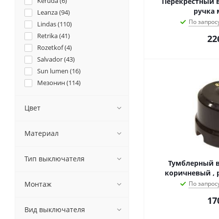
Keruda (
6
)
Перекрестный в
ручка 
Leanza (
94
)
По запрос
Lindas (
110
)
Retrika (
41
)
22
Rozetkof (
4
)
Salvador (
43
)
Sun lumen (
16
)
Мезонин (
114
)
Цион (
118
)
Цвет
Материал
Тип выключателя
Тумблерный в
коричневый , р
Монтаж
По запрос
17
Вид выключателя