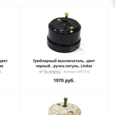
цвет
Тумблерный выключатель, цвет
as
черный , ручка латунь, Lindas
-C
По запросу
Артикул: 34415-G
1970
руб.