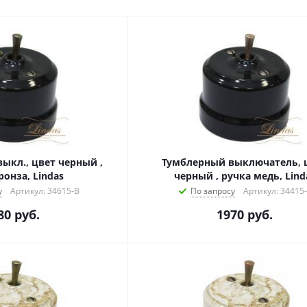
ыкл., цвет черный ,
Тумблерный выключатель, 
ронза, Lindas
черный , ручка медь, Lind
у
Артикул: 34615-B
По запросу
Артикул: 34415
80
руб.
1970
руб.