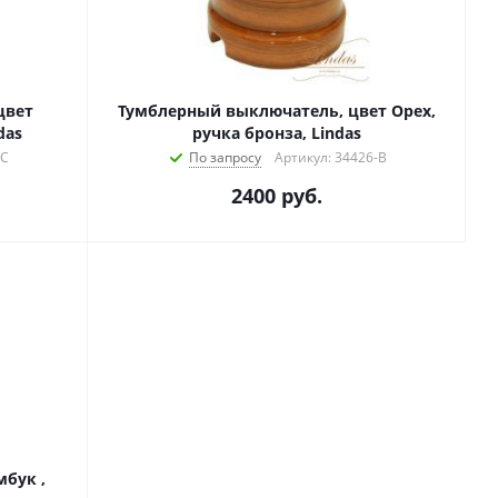
цвет
Тумблерный выключатель, цвет Орех,
das
ручка бронза, Lindas
-C
По запросу
Артикул: 34426-B
2400
руб.
мбук ,