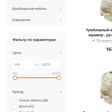
Дизайнерская мебель
Освещение
Тумблерный в
мрамор , руч
Фильтр по параметрам
По запрос
16
Цена
640
28250
Бренд
Interior Electric (
38
)
Bironi (
41
)