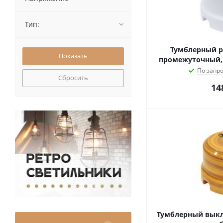
Тип:
Тумблерный р
промежуточный, 
По запро
Сбросить
14
Тумблерный выкл