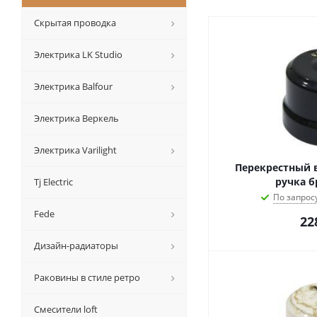
Скрытая проводка
Электрика LK Studio
Электрика Balfour
Электрика Веркель
Электрика Varilight
Перекрестный в
ручка б
Tj Electric
По запрос
Fede
22
Дизайн-радиаторы
Раковины в стиле ретро
Смесители loft