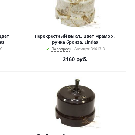
цвет
Перекрестный выкл., цвет мрамор ,
as
ручка бронза, Lindas
-C
По запросу
Артикул: 34613-B
2160
руб.