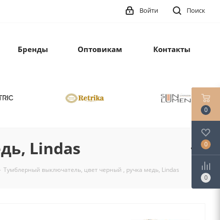
Войти
Поиск
Бренды
Оптовикам
Контакты
0
ь, Lindas
0
-
Тумблерный выключатель, цвет черный , ручка медь, Lindas
0