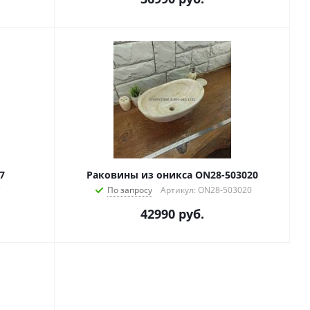
7
Раковины из оникса ON28-503020
7
По запросу
Артикул: ON28-503020
42990
руб.