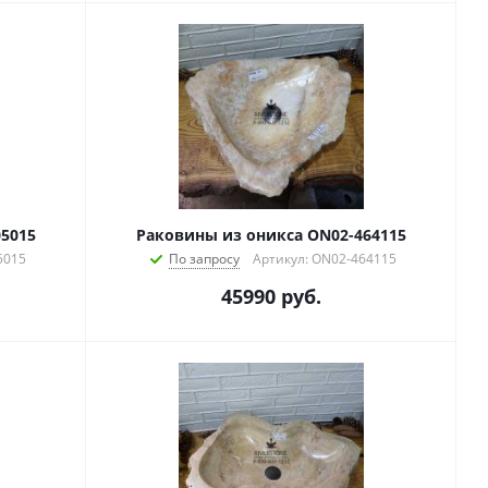
5015
Раковины из оникса ON02-464115
5015
По запросу
Артикул: ON02-464115
45990
руб.