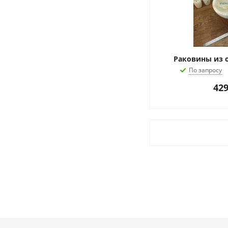
Раковины из 
По запросу
42