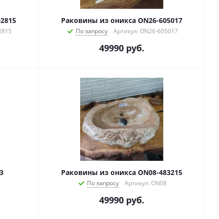
2815
Раковины из оникса ON26-605017
2815
По запросу
Артикул: ON26-605017
49990
руб.
3
Раковины из оникса ON08-483215
3
По запросу
Артикул: ON08
49990
руб.