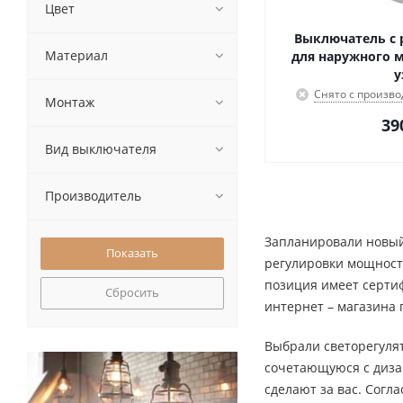
Цвет
Выключатель с 
Материал
для наружного 
у
Снято с произво
Монтаж
39
Вид выключателя
Производитель
Запланировали новый
регулировки мощности
позиция имеет серти
Сбросить
интернет – магазина
Выбрали светорегулят
сочетающуюся с диза
сделают за вас. Согл