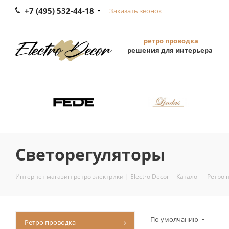
+7 (495) 532-44-18
Заказать звонок
ретро проводка
решения для интерьера
Светорегуляторы
Интернет магазин ретро электрики | Electro Decor
-
Каталог
-
Ретро 
По умолчанию
Ретро проводка