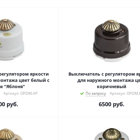
регулятором яркости
Выключатель с регулятором я
монтажа цвет белый с
для наружного монтажа ц
м "Яблоня"
коричневый
Артикул: OP.DM.AP
По запросу
Артикул: OP.DM.
00
руб.
6500
руб.