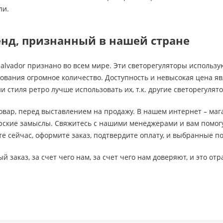
ли.
нд, признанный в нашей стране
alvador признано во всем мире. Эти светорегуляторы использу
зования огромное количество. Доступность и невысокая цена я
 стиля ретро лучше использовать их, т.к. другие светорегулят
овар, перед выставлением на продажу. В нашем интернет – ма
рские замыслы. Свяжитесь с нашими менеджерами и вам помогу
те сейчас, оформите заказ, подтвердите оплату, и выбранные п
й заказ, за счет чего нам, за счет чего нам доверяют, и это о