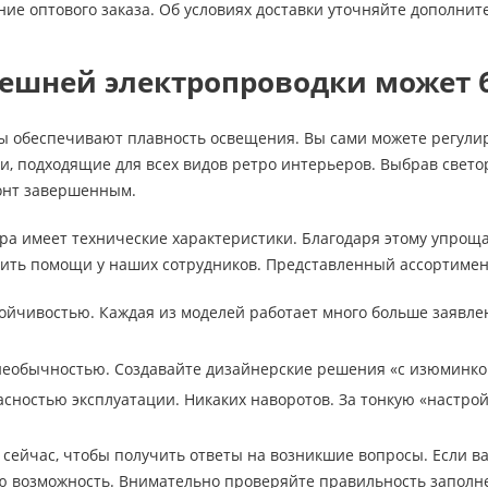
е оптового заказа. Об условиях доставки уточняйте дополнит
ешней электропроводки может
ы обеспечивают плавность освещения. Вы сами можете регулир
, подходящие для всех видов ретро интерьеров. Выбрав светор
онт завершенным.
ра имеет технические характеристики. Благодаря этому упрощ
сить помощи у наших сотрудников. Представленный ассортимен
ойчивостью. Каждая из моделей работает много больше заявле
необычностью. Создавайте дизайнерские решения «с изюминко
асностью эксплуатации. Никаких наворотов. За тонкую «настро
сейчас, чтобы получить ответы на возникшие вопросы. Если в
ю возможность. Внимательно проверяйте правильность заполнен