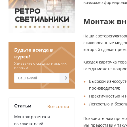
возможно формировани
Монтаж вн
Наши светорегулятор
стилизованные модели
Будьте всегда в
который сделает рем
курсе!
Каждая карточка това
Узнавайте о скидках и акциях
первым
всегда можете попро
Высокой износоуст
производителя;
Практичностью и 
Легкостью и безоп
Статьи
Все статьи
Монтаж розеток и
Позвоните нам прямо 
выключателей
мы предоставим таку