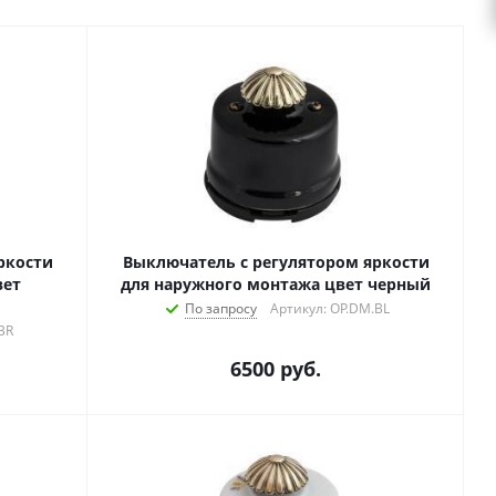
ркости
Выключатель с регулятором яркости
вет
для наружного монтажа цвет черный
По запросу
Артикул: OP.DM.BL
BR
6500
руб.