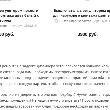
регулятором яркости
Выключатель с регулятором я
монтажа цвет белый с
для наружного монтажа цвет 
зором
Снято с производства
Артикул: O
дства
Артикул: OP.DM.UZ
00
руб.
3900
руб.
 ремонт? По задумке дизайнера устанавливается большое коли
 света? Тогда вам необходимы светорегуляторы из нашего ката
фикационные подтверждения, защищена гарантийными обязате
 проверяют каждую партию, чтобы вы покупали только качестве
оры, но, не уверены, что они вам подойдут? Нужен совет спец
йном помещения? Не нашли нужного агрегата? Просто позвони
асно вашим требованиям будет подобран необходимый вариант 