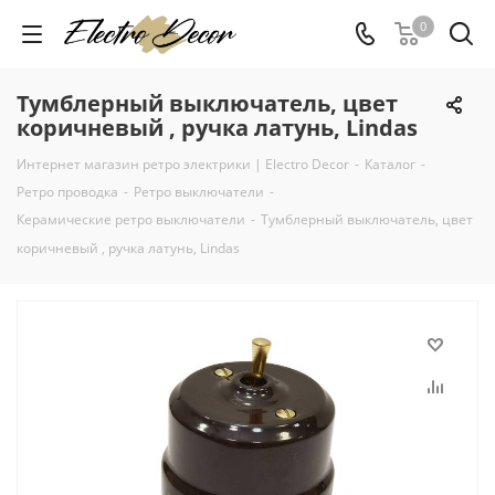
0
Тумблерный выключатель, цвет
коричневый , ручка латунь, Lindas
Интернет магазин ретро электрики | Electro Decor
-
Каталог
-
Ретро проводка
-
Ретро выключатели
-
Керамические ретро выключатели
-
Тумблерный выключатель, цвет
коричневый , ручка латунь, Lindas