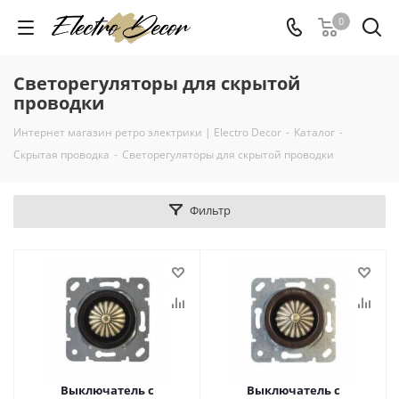
0
Светорегуляторы для скрытой
проводки
Интернет магазин ретро электрики | Electro Decor
-
Каталог
-
Скрытая проводка
-
Светорегуляторы для скрытой проводки
Фильтр
Выключатель с
Выключатель с