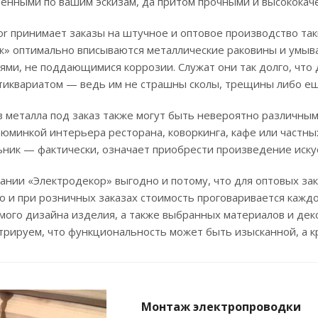
ренными по вашим эскизам, да притом прочными и высококач
or принимает заказы на штучное и оптовое производство та
ж» оптимально вписываются металлические раковины и умыва
ми, не поддающимися коррозии. Служат они так долго, что
тиквариатом — ведь им не страшны сколы, трещины либо ещ
з металла под заказ также могут быть невероятно различн
юминкой интерьера ресторана, коворкинга, кафе или частны
ьник — фактически, означает приобрести произведение искус
пании «Электродекор» выгодно и потому, что для оптовых з
о и при розничных заказах стоимость проговаривается кажд
мого дизайна изделия, а также выбранных материалов и дек
рируем, что функциональность может быть изысканной, а к
Монтаж электропроводки