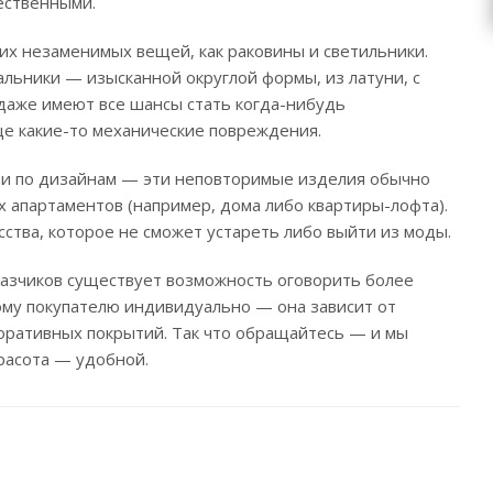
ественными.
ких незаменимых вещей, как раковины и светильники.
льники — изысканной округлой формы, из латуни, с
 даже имеют все шансы стать когда-нибудь
е какие-то механические повреждения.
ыми по дизайнам — эти неповторимые изделия обычно
х апартаментов (например, дома либо квартиры-лофта).
ства, которое не сможет устареть либо выйти из моды.
аказчиков существует возможность оговорить более
ому покупателю индивидуально — она зависит от
оративных покрытий. Так что обращайтесь — и мы
расота — удобной.