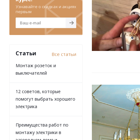
Узнавайте о скидках и акциях
первым
Статьи
Все статьи
Монтаж розеток и
выключателей
12 советов, которые
помогут выбрать хорошего
электрика
Преимущества работ по
монтажу электрики в
загородном доме и