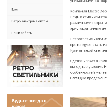
уникальными, сотво
Блог
Компания ElectroDec
Ведь в стиль «винта
Ретро электрика оптом
различными покрытия
аристократичным ан
Наши работы
Ретросветильники и
претендуют стать из
Купить такой светил
Сделать заказ в ком
выгодные условия. Н
особенностей желае
наглядно продемонст
Будьте всегда в
курсе!