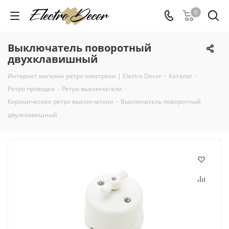
0
Выключатель поворотный
двухклавишный
Интернет магазин ретро электрики | Electro Decor
-
Каталог
-
Ретро проводка
-
Ретро выключатели
-
Керамические ретро выключатели
-
Выключатель поворотный
двухклавишный