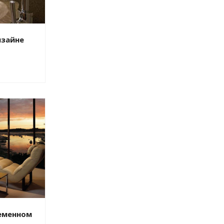
изайне
еменном