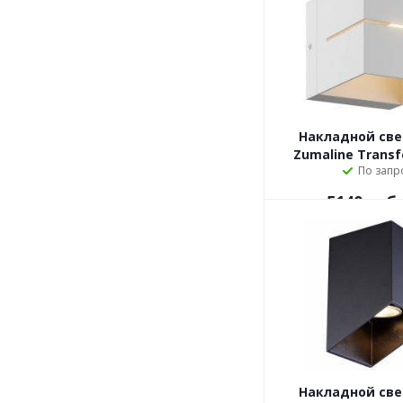
Накладной св
Zumaline Transf
По запр
5140
руб.
Накладной св