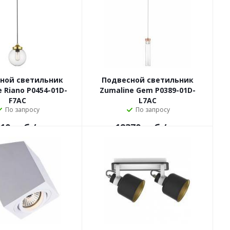
ной светильник
Подвесной светильник
 Riano P0454-01D-
Zumaline Gem P0389-01D-
F7AC
L7AC
По запросу
По запросу
10
руб.
/шт
18370
руб.
/шт