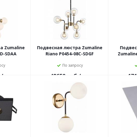
а Zumaline
Подвесная люстра Zumaline
Подвес
8D-SDAA
Riano P0454-08C-SDGF
Zumaline
осу
По запросу
.
/шт
48650
руб.
/шт
171