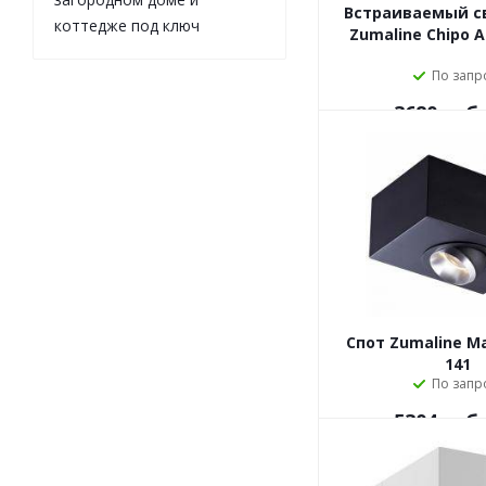
Встраиваемый с
коттедже под ключ
Zumaline Chipo 
По запр
3680
руб.
Спот Zumaline M
141
По запр
5304
руб.