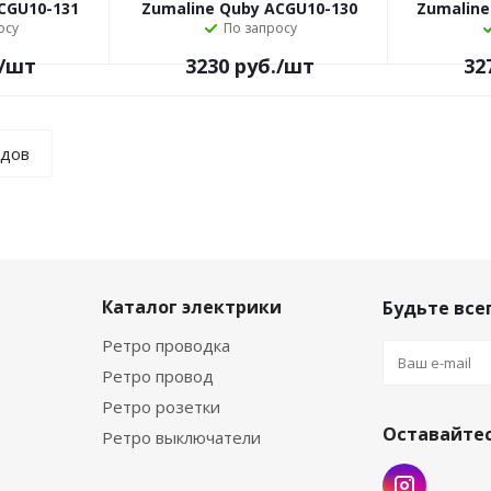
CGU10-131
Zumaline Quby ACGU10-130
Zumaline
осу
По запросу
/шт
3230
руб.
/шт
32
ндов
а
Каталог электрики
Будьте всег
Ретро проводка
Ретро провод
Ретро розетки
Оставайтес
Ретро выключатели