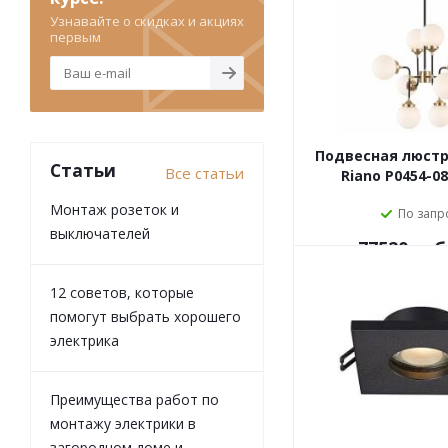
Узнавайте о скидках и акциях
первым
Подвесная люстр
Статьи
Все статьи
Riano P0454-0
Монтаж розеток и
По запр
выключателей
77520
руб
12 советов, которые
помогут выбрать хорошего
электрика
Преимущества работ по
монтажу электрики в
загородном доме и