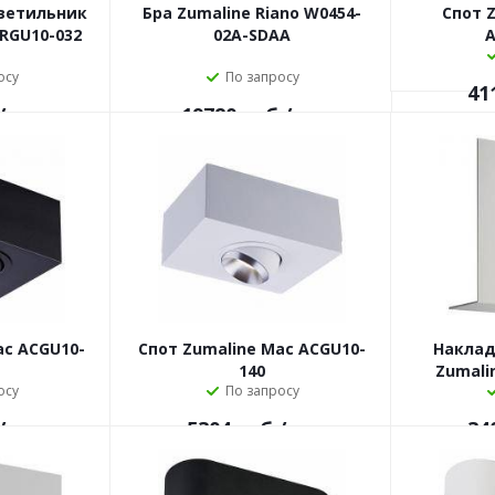
ветильник
Бра Zumaline Riano W0454-
Спот 
ARGU10-032
02A-SDAA
A
осу
По запросу
41
/шт
19780
руб.
/шт
ac ACGU10-
Спот Zumaline Mac ACGU10-
Наклад
140
Zumali
осу
По запросу
/шт
5304
руб.
/шт
34