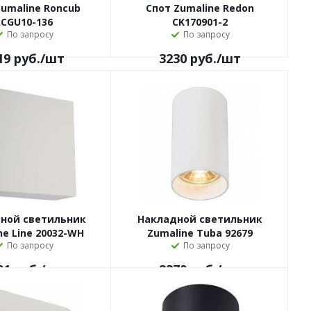
Zumaline Roncub
Спот Zumaline Redon
CGU10-136
CK170901-2
По запросу
По запросу
19
руб.
/шт
3230
руб.
/шт
ной светильник
Накладной светильник
ne Line 20032-WH
Zumaline Tuba 92679
По запросу
По запросу
01
руб.
/шт
2370
руб.
/шт