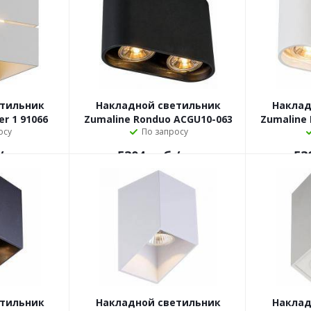
етильник
Накладной светильник
Наклад
er 1 91066
Zumaline Ronduo ACGU10-063
Zumaline
осу
По запросу
/шт
5304
руб.
/шт
53
етильник
Накладной светильник
Наклад