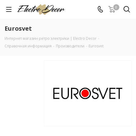
0
Eurosvet
Интернет магазин ретро электрики | Electro Decor
-
Справочная информация
-
Производители
-
Eurosvet