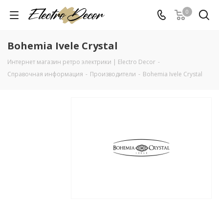
0
Bohemia Ivele Crystal
Интернет магазин ретро электрики | Electro Decor
-
Справочная информация
-
Производители
-
Bohemia Ivele Crystal