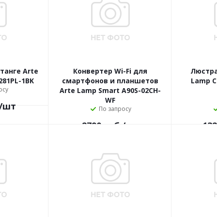
танге Arte
Конвертер Wi-Fi для
Люстра
281PL-1BK
смартфонов и планшетов
Lamp C
осу
Arte Lamp Smart A90S-02CH-
WF
/шт
По запросу
2790
руб.
/шт
132