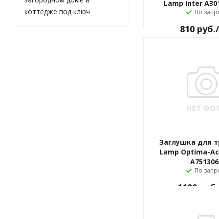
Lamp Inter A30
коттедже под ключ
По запр
810
руб.
Заглушка для т
Lamp Optima-Ac
A751306
По запр
1100
руб.