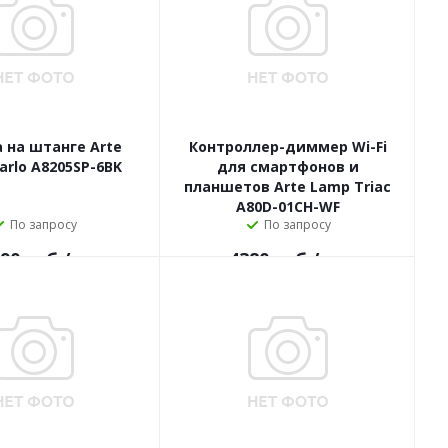
 на штанге Arte
Контроллер-диммер Wi-Fi
arlo A8205SP-6BK
для смартфонов и
планшетов Arte Lamp Triac
A80D-01CH-WF
По запросу
По запросу
90
руб.
/шт
4380
руб.
/шт