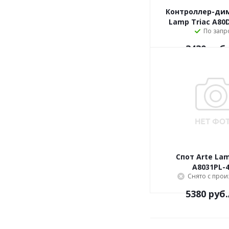
Контроллер-ди
Lamp Triac A80
По запр
3430
руб.
Спот Arte Lam
A8031PL-
Снято с прои
5380
руб.