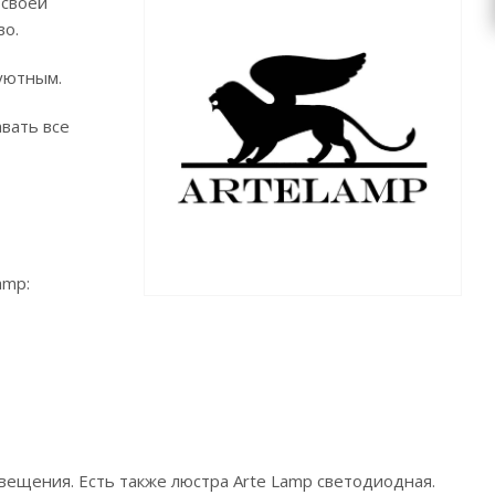
 своей
во.
 уютным.
вать все
amp:
вещения. Есть также люстра Arte Lamp светодиодная.