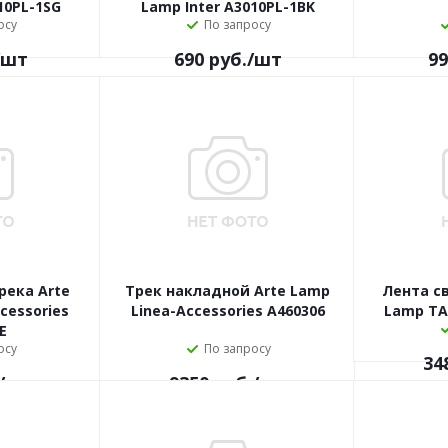
10PL-1SG
Lamp Inter A3010PL-1BK
осу
По запросу
/шт
690
руб.
/шт
99
река Arte
Трек накладной Arte Lamp
Лента с
cessories
Linea-Accessories A460306
Lamp TA
E
осу
По запросу
34
/шт
9350
руб.
/шт