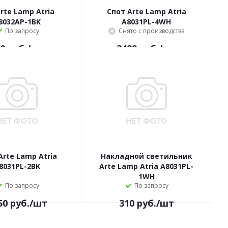
rte Lamp Atria
Спот Arte Lamp Atria
8032AP-1BK
A8031PL-4WH
По запросу
Снято с производства
0
руб.
/шт
3420
руб.
/шт
Arte Lamp Atria
Накладной светильник
8031PL-2BK
Arte Lamp Atria A8031PL-
1WH
По запросу
По запросу
50
руб.
/шт
310
руб.
/шт