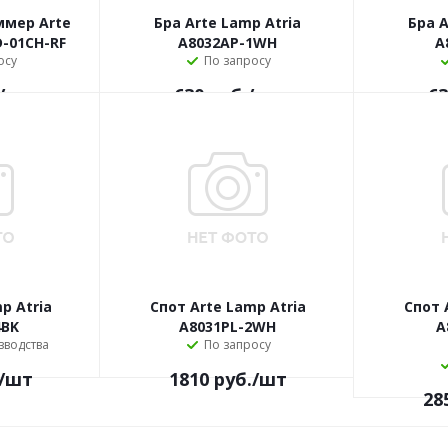
ммер Arte
Бра Arte Lamp Atria
Бра A
D-01CH-RF
A8032AP-1WH
A
осу
По запросу
/шт
630
руб.
/шт
63
p Atria
Спот Arte Lamp Atria
Спот 
4BK
A8031PL-2WH
A
зводства
По запросу
/шт
1810
руб.
/шт
28