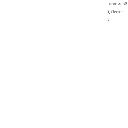
Нажимной
TJ Electric
Y