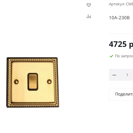
Артикул:
СМЕ
10А-230В
Коллекция
4725
р
По запро
Поделит