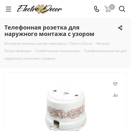
0
Телефонная розетка для
наружного монтажа с узором
Интернет магазин ретро электрики | Electro Decor
-
Каталог
-
Ретро проводка
-
Слаботочные механизмы
-
Телефонная розетка для
наружного монтажа с узором