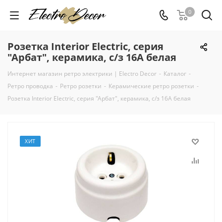
0
Розетка Interior Electric, серия
"Арбат", керамика, с/з 16А белая
Интернет магазин ретро электрики | Electro Decor
-
Каталог
-
Ретро проводка
-
Ретро розетки
-
Керамические ретро розетки
-
Розетка Interior Electric, серия "Арбат", керамика, с/з 16А белая
ХИТ