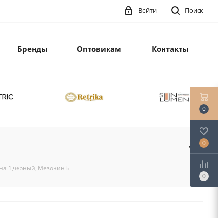
Войти
Поиск
Бренды
Оптовикам
Контакты
0
0
 на 1,черный, МезонинЪ
0