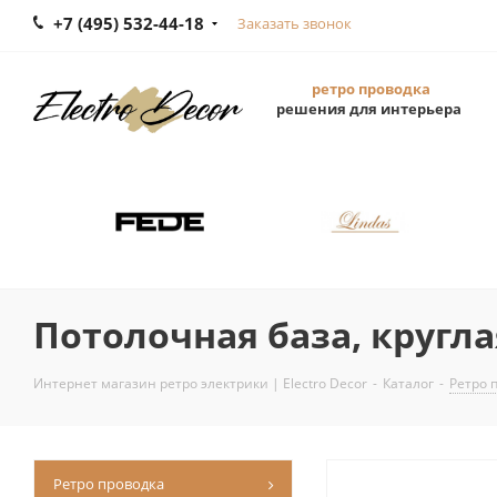
+7 (495) 532-44-18
Заказать звонок
ретро проводка
решения для интерьера
Потолочная база, кругл
Интернет магазин ретро электрики | Electro Decor
-
Каталог
-
Ретро 
Ретро проводка