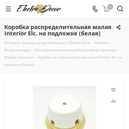
0
Коробка распределительная малая
Interior Elc. на подложке (белая)
Интернет магазин ретро электрики | Electro Decor
-
Каталог
-
Ретро проводка
-
Распределительные короба для ретро проводки
-
Короба керамика
-
Коробка распределительная малая Interior Elc. на
подложке (белая)