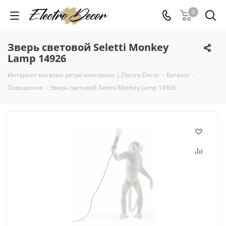
0
Зверь световой Seletti Monkey
Lamp 14926
Интернет магазин ретро электрики | Electro Decor
-
Каталог
-
Освещение
-
Зверь световой Seletti Monkey Lamp 14926