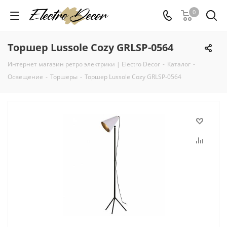
0
Торшер Lussole Cozy GRLSP-0564
Интернет магазин ретро электрики | Electro Decor
-
Каталог
-
Освещение
-
Торшеры
-
Торшер Lussole Cozy GRLSP-0564