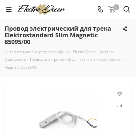
0
Провод электрический для трека
Elektrostandard Slim Magnetic
85095/00
Интернет магазин ретро электрики | Electro Decor
-
Каталог
-
Освещение
-
Провод электрический для трека Elektrostandard Slim
Magnetic 85095/00