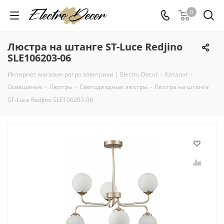
0
Люстра на штанге ST-Luce Redjino
SLE106203-06
Интернет магазин ретро электрики | Electro Decor
-
Каталог
-
Освещение
-
Люстры
-
Светодиодные люстры
-
Люстра на штанге
ST-Luce Redjino SLE106203-06