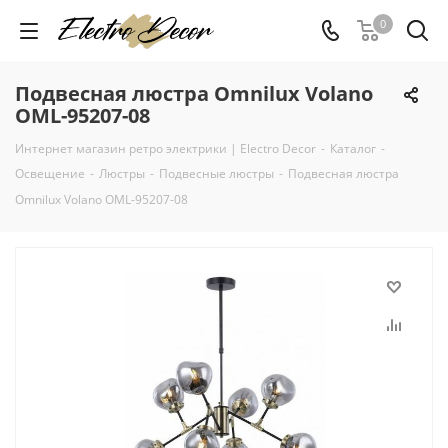
0
Подвесная люстра Omnilux Volano
OML-95207-08
Интернет магазин ретро электрики | Electro Decor
-
Каталог
-
Освещение
-
Люстры
-
Подвесные люстры
-
Подвесная люстра
Omnilux Volano OML-95207-08