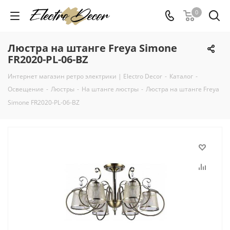
0
Люстра на штанге Freya Simone
FR2020-PL-06-BZ
Интернет магазин ретро электрики | Electro Decor
-
Каталог
-
Освещение
-
Люстры
-
На штанге люстры
-
Люстра на штанге Freya
Simone FR2020-PL-06-BZ