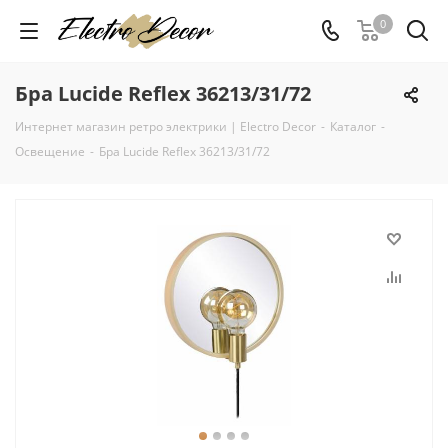
0
Бра Lucide Reflex 36213/31/72
Интернет магазин ретро электрики | Electro Decor
-
Каталог
-
Освещение
-
Бра Lucide Reflex 36213/31/72