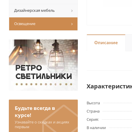
Дизайнерская мебель
Освещение
Описание
Характеристи
Высота
Будьте всегда в
Страна
курсе!
Серия:
Узнавайте о скидках и акциях
первым
В наличии