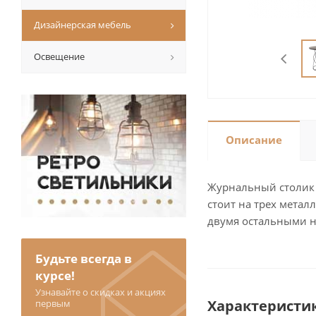
Дизайнерская мебель
Освещение
Описание
Журнальный столик 
стоит на трех метал
двумя остальными н
Будьте всегда в
курсе!
Узнавайте о скидках и акциях
Характеристи
первым