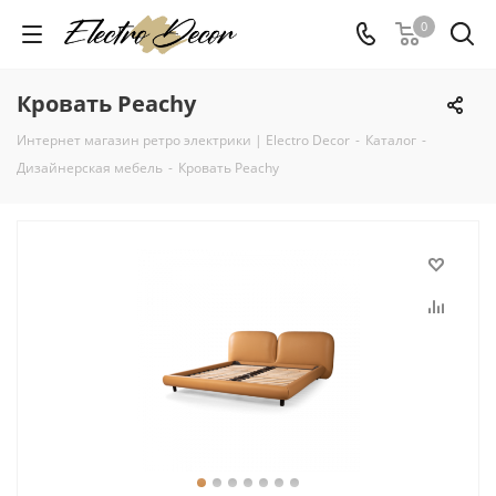
0
Кровать Peachy
Интернет магазин ретро электрики | Electro Decor
-
Каталог
-
Дизайнерская мебель
-
Кровать Peachy