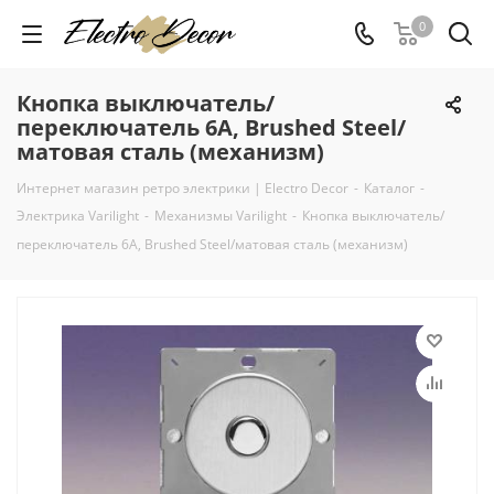
0
Кнопка выключатель/
переключатель 6А, Brushed Steel/
матовая сталь (механизм)
Интернет магазин ретро электрики | Electro Decor
-
Каталог
-
Электрика Varilight
-
Механизмы Varilight
-
Кнопка выключатель/
переключатель 6А, Brushed Steel/матовая сталь (механизм)