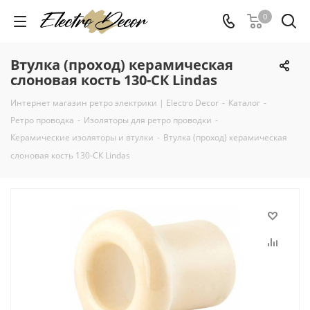
0
Втулка (проход) керамическая
слоновая кость 130-СК Lindas
Интернет магазин ретро электрики | Electro Decor
-
Каталог
-
Ретро проводка
-
Изоляторы для ретро проводки
-
Керамические изоляторы и втулки
-
Втулка (проход) керамическая
слоновая кость 130-СК Lindas