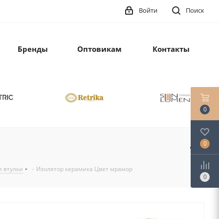
Войти
Поиск
Бренды
Оптовикам
Контакты
0
0
и втулки
-
Изолятор керамика Цвет мрамор
0