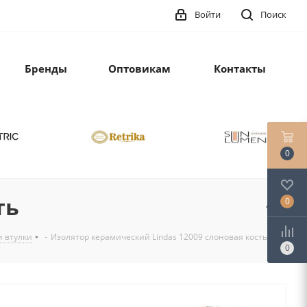
Войти
Поиск
Бренды
Оптовикам
Контакты
0
ть
0
и втулки
-
Изолятор керамический Lindas 12009 слоновая кость
0