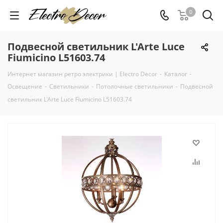
0
Подвесной светильник L'Arte Luce
Fiumicino L51603.74
Интернет магазин ретро электрики | Electro Decor
-
Каталог
-
Освещение
-
Светильники
-
Потолочные светильники
-
Подвесной
светильник L'Arte Luce Fiumicino L51603.74