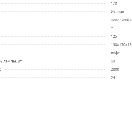
170
Италия
накаливан
Y
125
190x130x13
лофт
ь лампы, Вт
60
K
2800
24