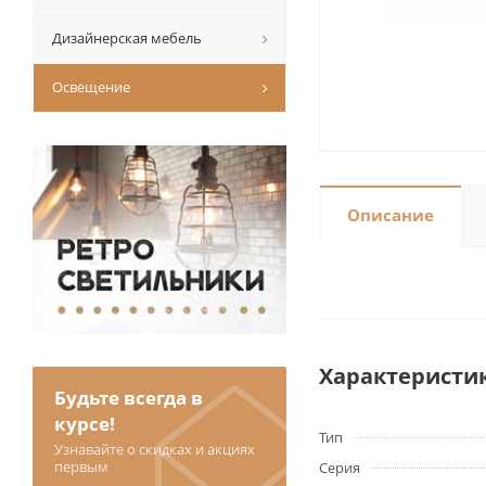
Дизайнерская мебель
Освещение
Описание
Характеристи
Будьте всегда в
курсе!
Тип
Узнавайте о скидках и акциях
первым
Серия