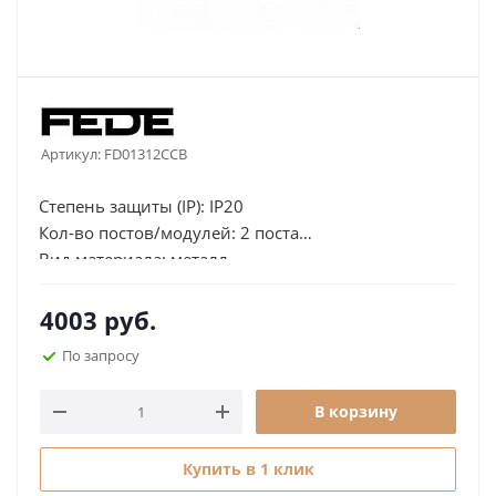
Артикул:
FD01312CCB
Степень защиты (IP): IP20
Кол-во постов/модулей: 2 поста
Вид материала: металл
Отсутствие галогенов: да
Ориентация монтажа:
4003
руб.
горизонтальная,вертикальная
По запросу
Поле для надписи: нет
Высота, мм: 105
В корзину
Ширина, мм: 178
Купить в 1 клик