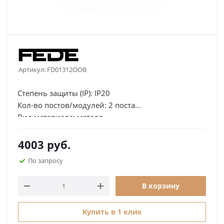
Артикул:
FD01312OOB
Степень защиты (IP): IP20
Кол-во постов/модулей: 2 поста
Вид материала: металл
Отсутствие галогенов: да
Ориентация монтажа:
4003
руб.
горизонтальная,вертикальная
По запросу
Поле для надписи: нет
Высота, мм: 105
В корзину
Ширина, мм: 178
Купить в 1 клик