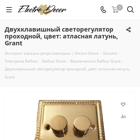
0
Двухклавишный светорегулятор
проходной, цвет: атласная латунь,
Grant
Интернет магазин ретро электрики | Electro Decor
-
Каталог
-
Электрика Balfour
-
Balfour Grant
-
Выключатели Balfour Grant
-
Двухклавишный светорегулятор проходной, цвет: атласная латунь,
Grant