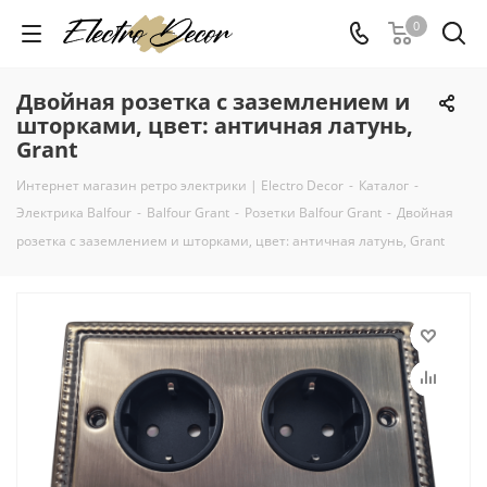
0
Двойная розетка с заземлением и
шторками, цвет: античная латунь,
Grant
Интернет магазин ретро электрики | Electro Decor
-
Каталог
-
Электрика Balfour
-
Balfour Grant
-
Розетки Balfour Grant
-
Двойная
розетка с заземлением и шторками, цвет: античная латунь, Grant